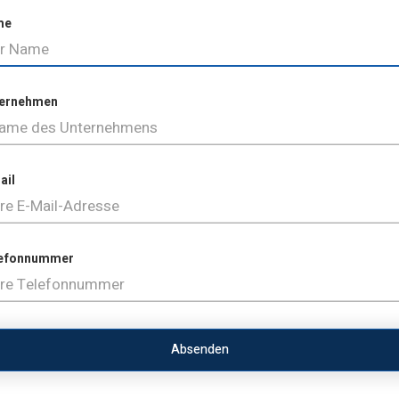
me
ernehmen
ail
efonnummer